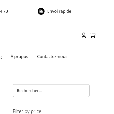
74 73
Envoi rapide
g
À propos
Contactez-nous
Filter by price