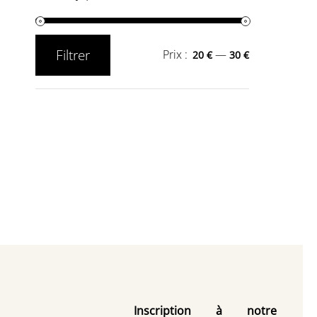
Filtrer
Prix :
—
20 €
30 €
Prix
Prix
min
max
Inscription à notre