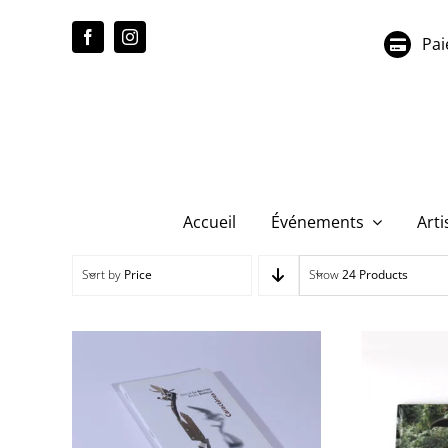
Passer
au
Pai
contenu
Accueil
Événements
Arti
Sort by
Price
Show
24 Products
Jean de la Bruyère,
Bruno Durieux –
Brun