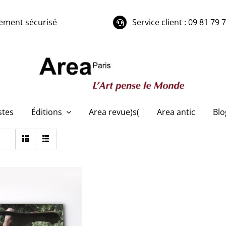
ement sécurisé
Service client : 09 81 79 
stes
Éditions
Area revue)s(
Area antic
Blo
o Durieux – Le