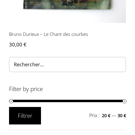
Bruno Durieux – Le Chant des courbes
30,00
€
Filter by price
Filtrer
Prix :
—
20 €
30 €
Prix
Prix
min
max