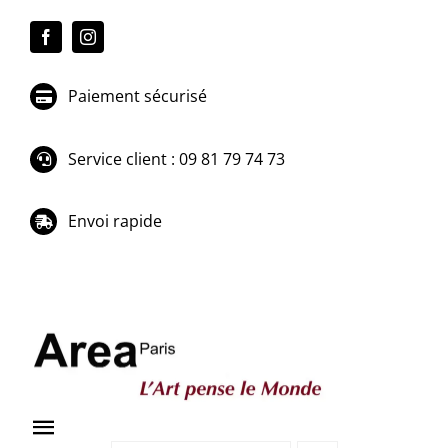
Passer
au
contenu
Paiement sécurisé
Service client : 09 81 79 74 73
Envoi rapide
Toggle