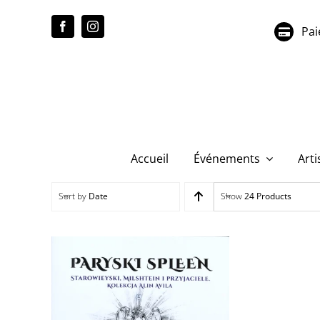
Passer
au
Pai
contenu
Accueil
Événements
Arti
Sort by
Date
Show
24 Products