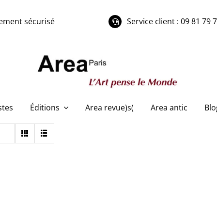
ement sécurisé
Service client : 09 81 79 
stes
Éditions
Area revue)s(
Area antic
Blo