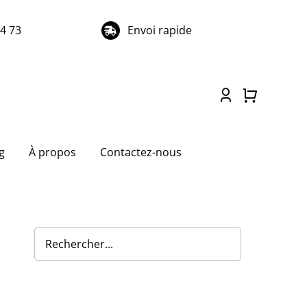
74 73
Envoi rapide
g
À propos
Contactez-nous