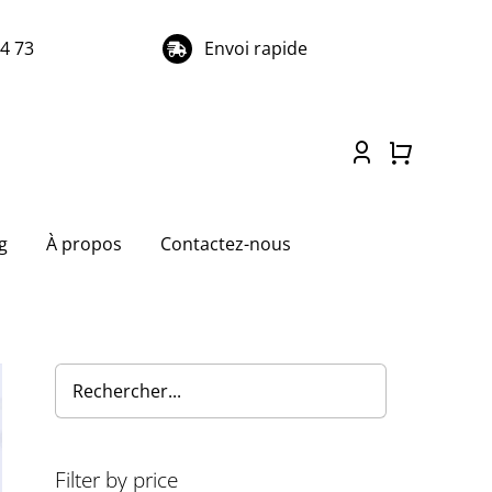
74 73
Envoi rapide
g
À propos
Contactez-nous
Filter by price