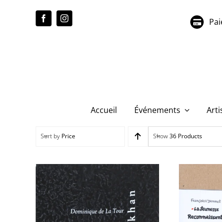
Passer
au
Pai
contenu
Accueil
Événements
Arti
Sort by
Price
Show
36 Products