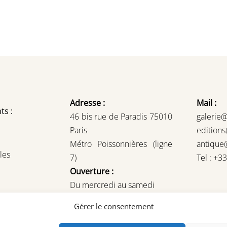
Adresse :
Mail :
ts :
46 bis rue de Paradis 75010
galerie
Paris
edition
Métro Poissonnières (ligne
antique
les
7)
Tel : +3
Ouverture :
Du mercredi au samedi
14H – 19H
Gérer le consentement
ou sur rendez-vous