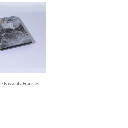
Sophie Bassouls,
çois L’Yvonnet
e Bassouls, François