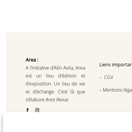
Area :
Liens importan
A l’initiative d’Alin Avila,
Area
est un lieu d’édition et
–
CGV
d’exposition.
Un lieu de vie
–
Mentions léga
et d
’
échange.
C’est là que
s’élabore
Area Revue.