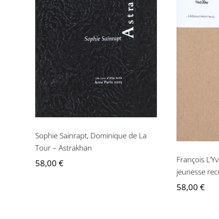
Sophie Sainrapt,
Dominique de La Tour –
Franç
Astrakhan
Paëll
re
Sophie Sainrapt, Dominique de La
Tour – Astrakhan
François L’Yv
58,00
€
jeunesse rec
58,00
€