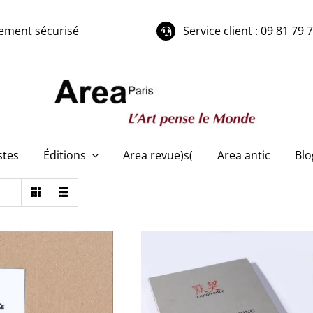
ement sécurisé
Service client : 09 81 79 
stes
Éditions
Area revue)s(
Area antic
Blo
Jiang Shanqing, François