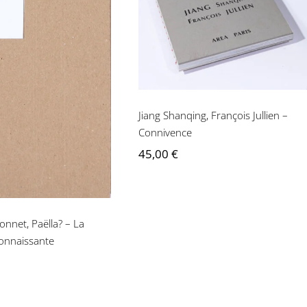
Jullien – Connivence
ois L’Yvonnet,
a? – La jeunesse
connaissante
Jiang Shanqing, François Jullien –
Connivence
45,00
€
onnet, Paëlla? – La
onnaissante