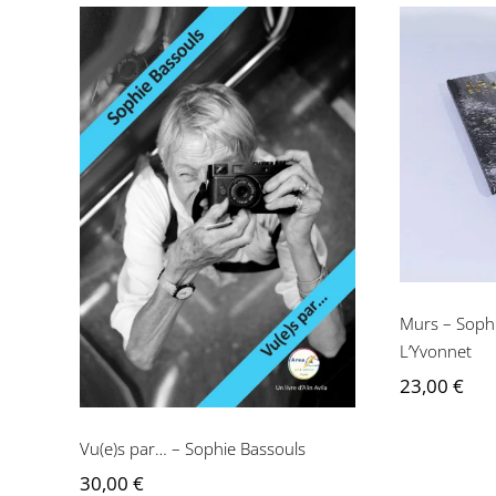
Murs – 
Fran
Vu(e)s par… – Sophie
Bassouls
Murs – Sophi
L’Yvonnet
23,00
€
Vu(e)s par… – Sophie Bassouls
30,00
€