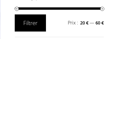
Filtrer
Prix :
—
20 €
60 €
Prix
Prix
min
max