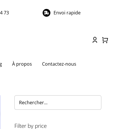
74 73
Envoi rapide
g
À propos
Contactez-nous
Filter by price