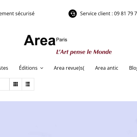
ement sécurisé
Service client : 09 81 79 
stes
Éditions
Area revue)s(
Area antic
Blo