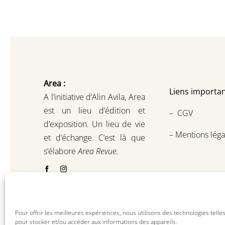
Area :
Liens importan
A l’initiative d’Alin Avila,
Area
est un lieu d’édition et
–
CGV
d’exposition.
Un lieu de vie
–
Mentions léga
et d
’
échange.
C’est là que
s’élabore
Area Revue.
Pour offrir les meilleures expériences, nous utilisons des technologies telle
pour stocker et/ou accéder aux informations des appareils.