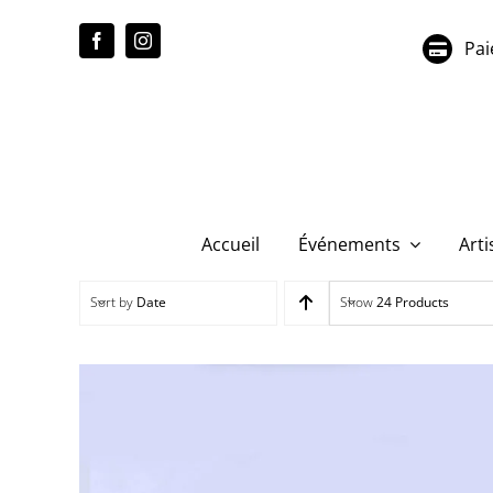
Passer
au
Pai
contenu
Accueil
Événements
Arti
Sort by
Date
Show
24 Products