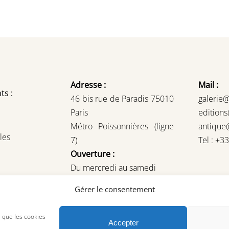
Adresse :
Mail :
ts :
46 bis rue de Paradis 75010
galerie
Paris
edition
Métro Poissonnières (ligne
antique
les
7)
Tel : +3
Ouverture :
Du mercredi au samedi
14H – 19H
Gérer le consentement
ou sur rendez-vous
s que les cookies
Accepter