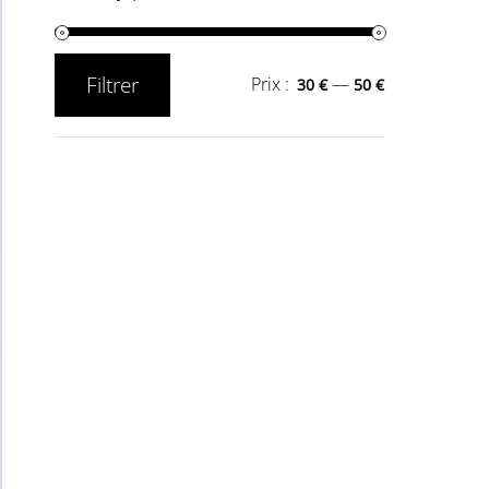
Filtrer
Prix :
—
30 €
50 €
Prix
Prix
min
max