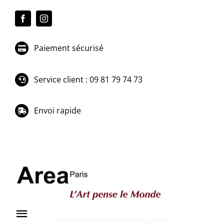
Passer
au
contenu
Paiement sécurisé
Service client : 09 81 79 74 73
Envoi rapide
Toggle