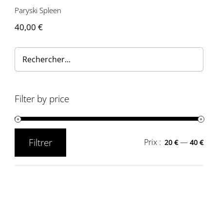
Paryski Spleen
40,00
€
Filter by price
Filtrer
Prix :
—
20 €
40 €
Prix
Prix
min
max