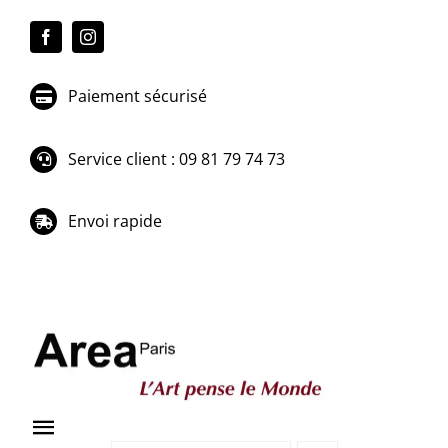
Passer
au
contenu
Paiement sécurisé
Service client : 09 81 79 74 73
Envoi rapide
Toggle