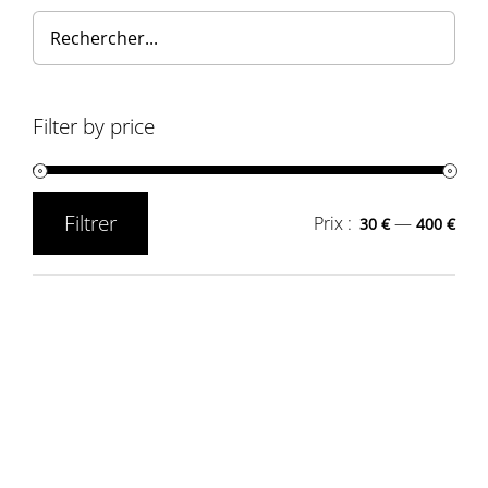
Filter by price
Filtrer
Prix :
—
30 €
400 €
Prix
Prix
min
max