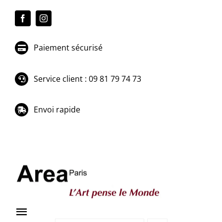
Passer
au
contenu
Paiement sécurisé
Service client : 09 81 79 74 73
Envoi rapide
Toggle