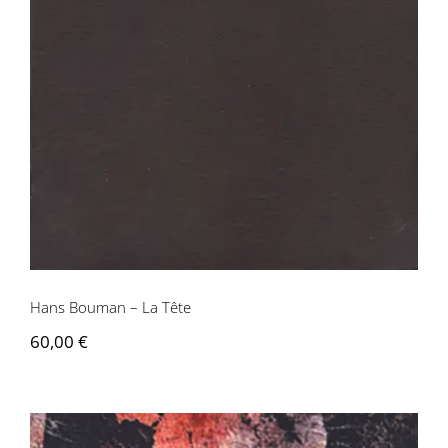
Contactez-nous
Hans Bouman – La Tête
60,00
€