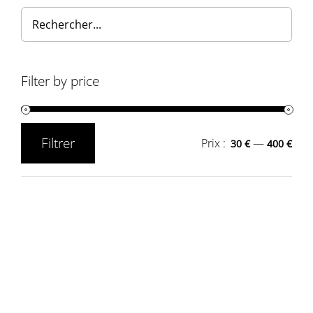
Filter by price
Filtrer
Prix :
—
30 €
400 €
Prix
Prix
min
max