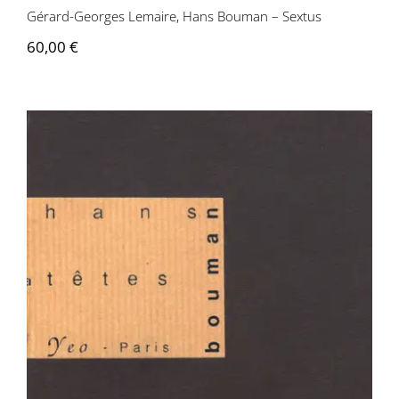
Gérard-Georges Lemaire, Hans Bouman – Sextus
60,00
€
Hans Bouman – La Tête