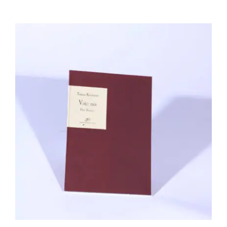
Tadeusz Koralewski, Hans Bouman –
Voici moi