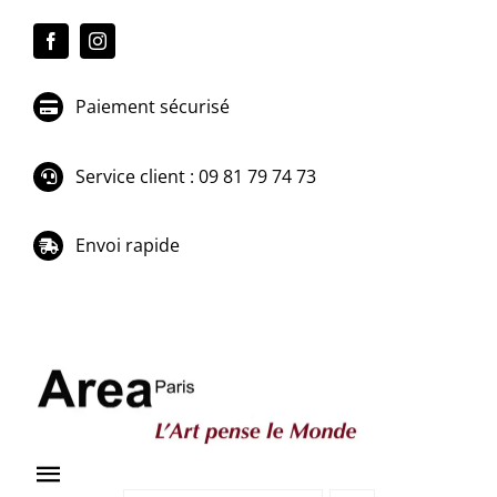
Passer
au
contenu
Paiement sécurisé
Service client : 09 81 79 74 73
Envoi rapide
Toggle