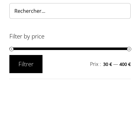
Filter by price
Filtrer
Prix :
—
30 €
400 €
Prix
Prix
min
max