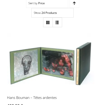
Sort by
Price
Navigation
Accueil
Show
24 Products
Événements
Artistes
Éditions
Hans Bouman – Têtes ardentes
Area revue)s(
Area antic
Blog
Hans Bouman – Têtes ardentes
À propos