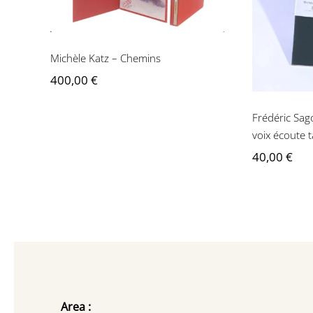
Katz – 
Michèle Katz – Chemins
400,00
€
Frédéric Sag
voix écoute 
40,00
€
Area :