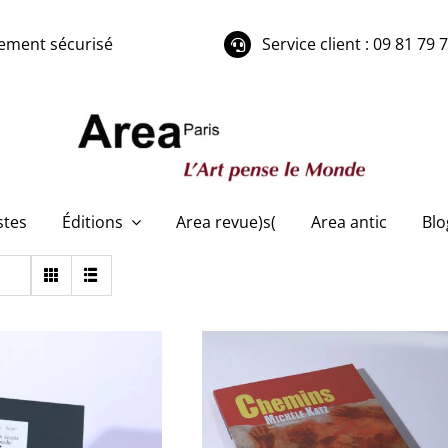
ement sécurisé
Service client : 09 81 79 
stes
Éditions
Area revue)s(
Area antic
Blo
c Sagot, Michèle