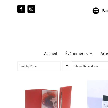
Passer
au
Pai
contenu
Accueil
Événements
Arti
Sort by
Price
Show
36 Products
Michèle Katz – Chemins
Frédéri