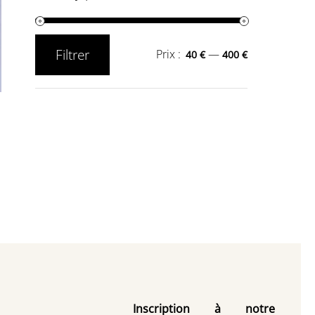
Filtrer
Prix :
—
40 €
400 €
Prix
Prix
min
max
Inscription à notre