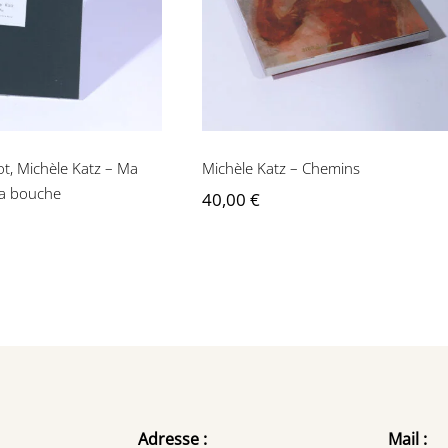
Ma voix écoute ta
Michèle Katz – Chemins
bouche
ot, Michèle Katz – Ma
Michèle Katz – Chemins
ta bouche
40,00
€
Adresse :
Mail :