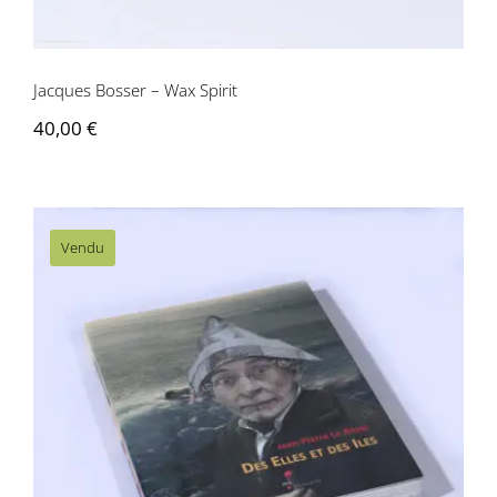
Jacques Bosser – Wax Spirit
40,00
€
Vendu
Jean-Pierre Le Bozec – Des elles et des
îles