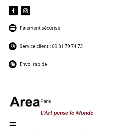
Passer
au
contenu
Paiement sécurisé
Service client : 09 81 79 74 73
Envoi rapide
Toggle