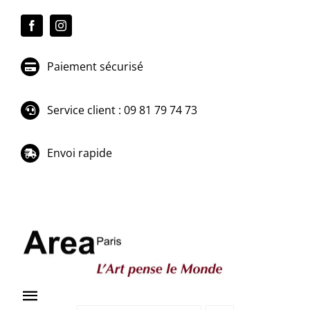
Passer
au
contenu
Paiement sécurisé
Service client : 09 81 79 74 73
Envoi rapide
Toggle