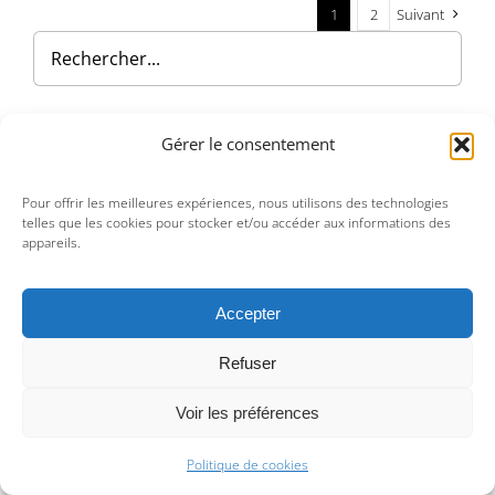
1
2
Suivant
Gérer le consentement
Filter by price
Pour offrir les meilleures expériences, nous utilisons des technologies
telles que les cookies pour stocker et/ou accéder aux informations des
Filtrer
appareils.
Prix :
—
20 €
80 €
Prix
Prix
min
max
Accepter
Refuser
Voir les préférences
Politique de cookies