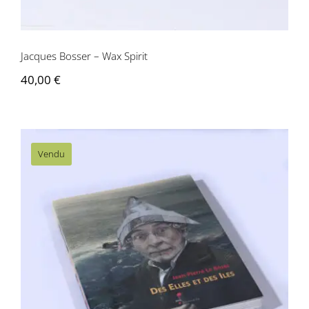
Jacques Bosser – Wax Spirit
40,00
€
Vendu
Jean-Pierre Le Bozec – Des elles et des
îles