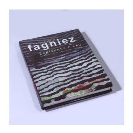
François-Xavier Fagniez – Écritures
d’eau