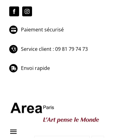
Passer
au
contenu
Paiement sécurisé
Service client : 09 81 79 74 73
Envoi rapide
Toggle