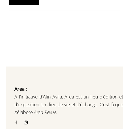
min
max
Area :
A l’initiative d’Alin Avila,
Area est un lieu d’édition et
d’exposition.
Un lieu de vie et d
’
échange.
C’est là que
s’élabore
Area Revue.