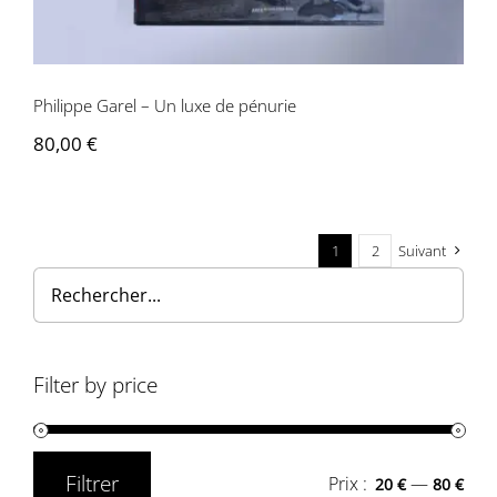
Philippe Garel – Un luxe de pénurie
80,00
€
1
2
Suivant
Filter by price
Filtrer
Prix :
—
20 €
80 €
Prix
Prix