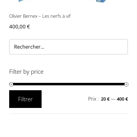
Olivier Bernex – Les nerfs à vif
400,00
€
Filter by price
Filtrer
Prix :
—
20 €
400 €
Prix
Prix
min
max