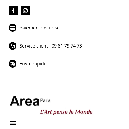
Passer
au
contenu
Paiement sécurisé
Service client : 09 81 79 74 73
Envoi rapide
Toggle