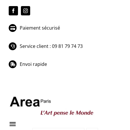
Passer
au
contenu
Paiement sécurisé
Service client : 09 81 79 74 73
Envoi rapide
Toggle