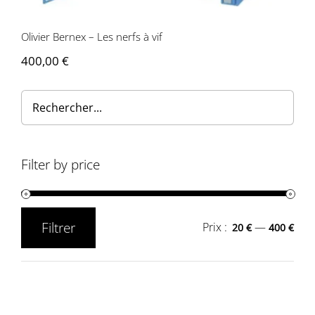
Olivier Bernex – Les nerfs à vif
400,00
€
Filter by price
Filtrer
Prix :
—
20 €
400 €
Prix
Prix
min
max