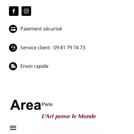
Passer
au
contenu
Paiement sécurisé
Service client : 09 81 79 74 73
Envoi rapide
Toggle