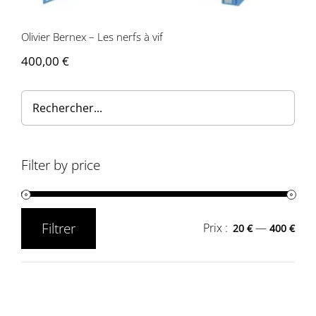
Olivier Bernex – Les nerfs à vif
400,00
€
Filter by price
Filtrer
Prix :
—
20 €
400 €
Prix
Prix
min
max