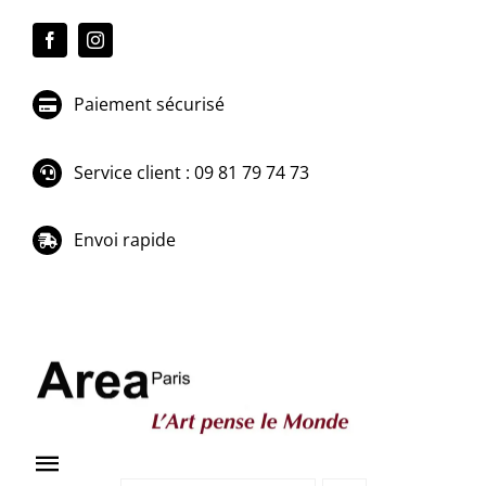
Passer
au
contenu
Paiement sécurisé
Service client : 09 81 79 74 73
Envoi rapide
Toggle