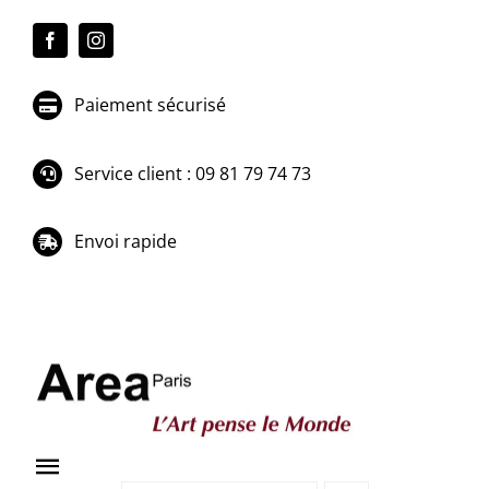
Passer
au
contenu
Paiement sécurisé
Service client : 09 81 79 74 73
Envoi rapide
Toggle