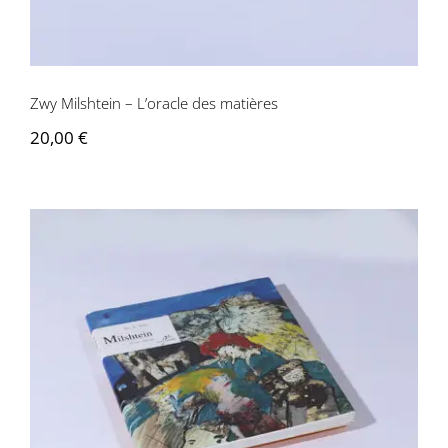
Contactez-nous
Zwy Milshtein – L’oracle des matières
20,00
€
Zwy Milshtein, Alin Avila – Milshtein et
ses secrets