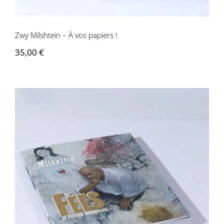
Zwy Milshtein – À vos papiers !
35,00
€
Zwy Milshtein – Fées et petites
merveilles