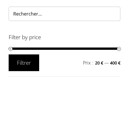
Filter by price
Filtrer
Prix :
—
20 €
400 €
Prix
Prix
min
max