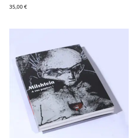
35,00
€
Zwy Milshtein – À vos papiers !