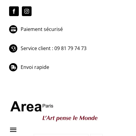
Passer
au
contenu
Paiement sécurisé
Service client : 09 81 79 74 73
Envoi rapide
Toggle