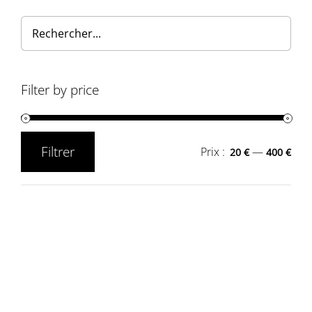
Filter by price
Filtrer
Prix :
—
20 €
400 €
Prix
Prix
min
max