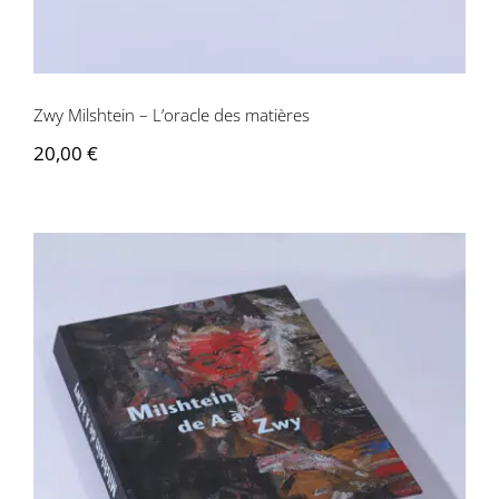
Contactez-nous
Zwy Milshtein – L’oracle des matières
20,00
€
Zwy Milshtein – De A à Zwy