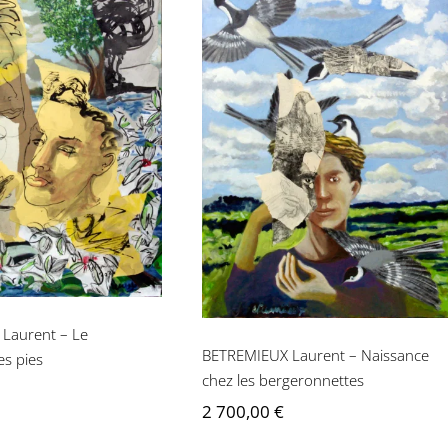
IEUX Laurent –
BETREMIEUX Laurent –
ardage des pies
Naissance chez les
bergeronnettes
Laurent – Le
BETREMIEUX Laurent – Naissance
s pies
chez les bergeronnettes
2 700,00
€