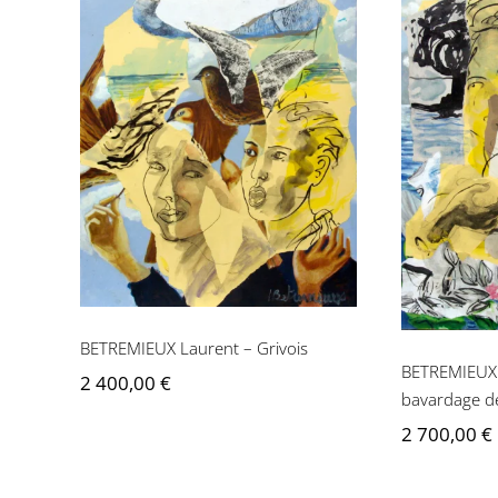
BETREMIEUX Laurent –
BETREM
Grivois
Le bav
BETREMIEUX Laurent – Grivois
BETREMIEUX 
2 400,00
€
bavardage de
2 700,00
€