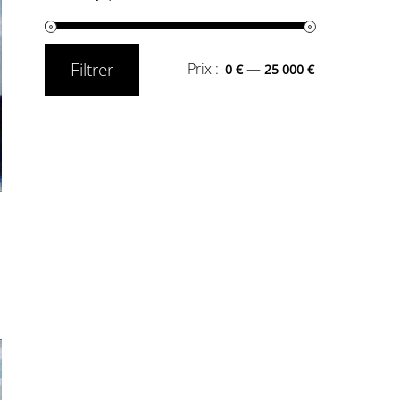
Filtrer
Prix :
—
0 €
25 000 €
Prix
Prix
min
max