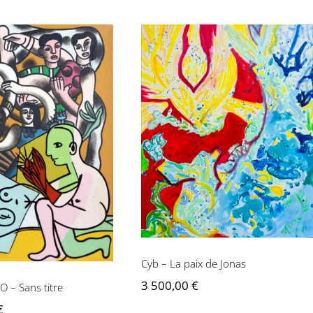
Cyb – La paix de Jonas
 – ERRO – Sans
titre
Cyb – La paix de Jonas
3 500,00
€
 – Sans titre
€