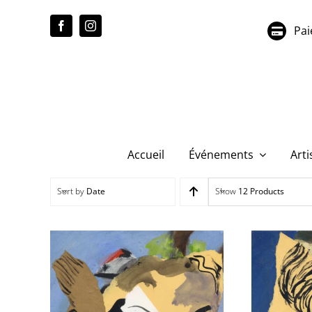
Passer
au
Pai
contenu
Accueil
Événements
Arti
Sort by
Date
Show
12 Products