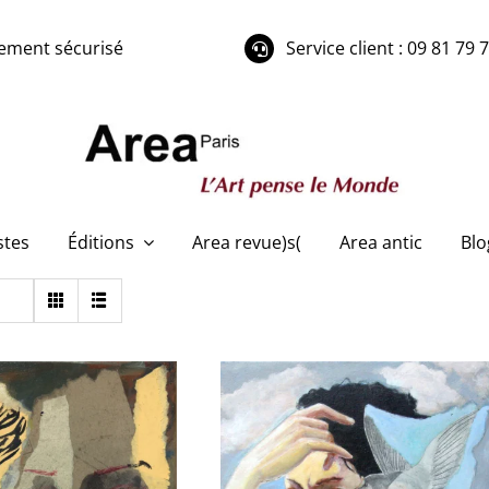
ement sécurisé
Service client : 09 81 79 
stes
Éditions
Area revue)s(
Area antic
Blo