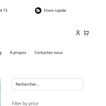
74 73
Envoi rapide
g
À propos
Contactez-nous
Filter by price