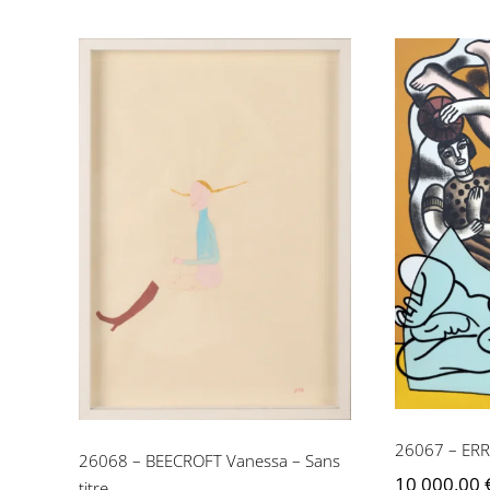
26067
26068 – BEECROFT
Vanessa – Sans titre
26067 – ERRO
26068 – BEECROFT Vanessa – Sans
10 000,00
titre