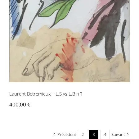
Laurent Betremieux – L.S vs L.B n ̊1
400,00
€
Précédent
2
3
4
Suivant