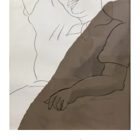
Laurent Betremieux – L.S vs L.B n ̊4