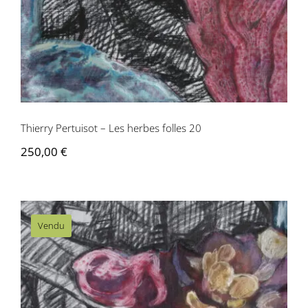
Thierry Pertuisot – Les herbes folles 20
250,00
€
Vendu