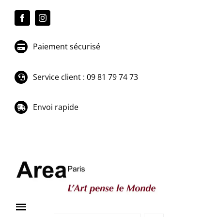
Passer
au
contenu
Paiement sécurisé
Service client : 09 81 79 74 73
Envoi rapide
Toggle