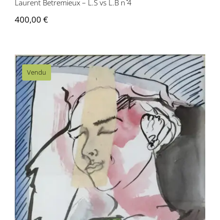
Laurent Betremieux – L.S vs L.B n ̊4
400,00
€
Vendu
Laurent Betremieux – L.S vs L.B n ̊1