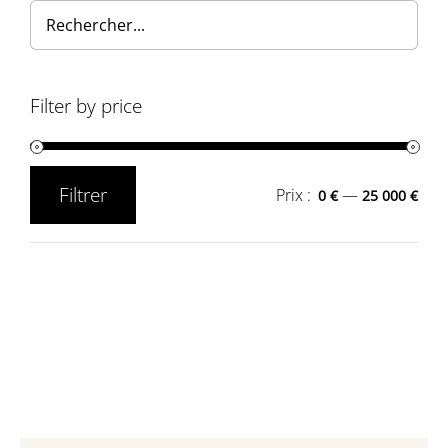
Filter by price
Filtrer
Prix :
—
0 €
25 000 €
Prix
Prix
min
max