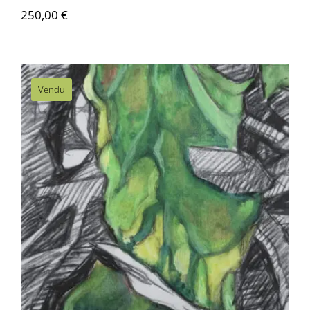
250,00
€
Vendu
Thierry Pertuisot – Les herbes folles 11