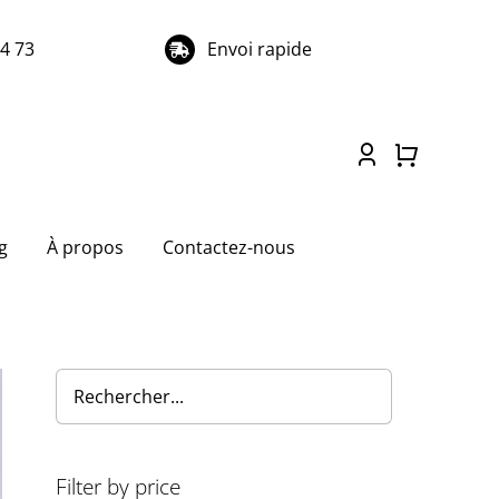
74 73
Envoi rapide
g
À propos
Contactez-nous
Filter by price