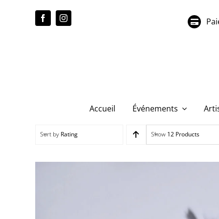
Passer
au
Pai
contenu
Accueil
Événements
Arti
Sort by
Rating
Show
12 Products