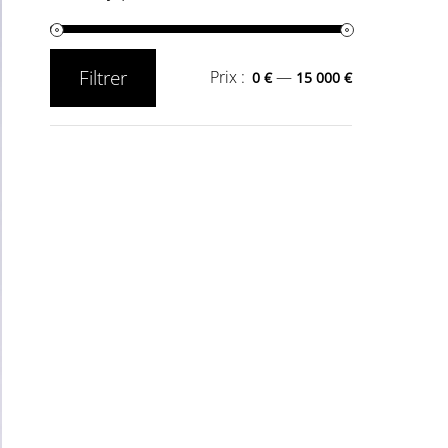
Filtrer
Prix :
—
0 €
15 000 €
Prix
Prix
min
max