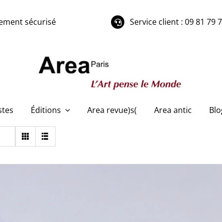
ement sécurisé
Service client : 09 81 79 
stes
Éditions
Area revue)s(
Area antic
Blo