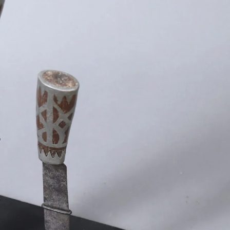
eaux – Sibérie ou Alaska