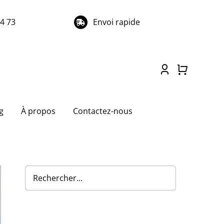
74 73
Envoi rapide
g
À propos
Contactez-nous