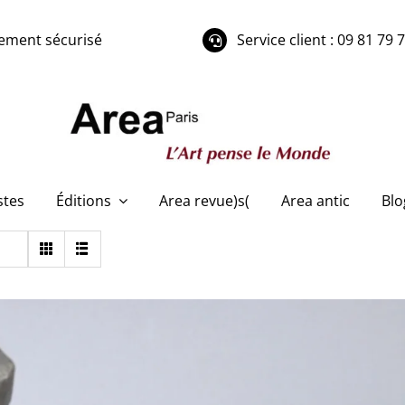
ement sécurisé
Service client : 09 81 79 
stes
Éditions
Area revue)s(
Area antic
Blo