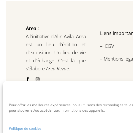
Area :
Liens importan
A l’initiative d’Alin Avila,
Area
est un lieu d’édition et
–
CGV
d’exposition.
Un lieu de vie
–
Mentions léga
et d
’
échange.
C’est là que
s’élabore
Area Revue.
Pour offrir les meilleures expériences, nous utilisons des technologies telle
pour stocker et/ou accéder aux informations des appareils.
Politique de cookies