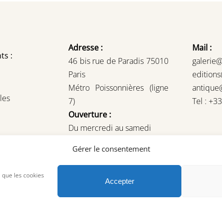
Adresse :
Mail :
ts :
46 bis rue de Paradis 75010
galerie
Paris
edition
Métro Poissonnières (ligne
antique
les
7)
Tel : +3
Ouverture :
Du mercredi au samedi
14H – 19H
Gérer le consentement
ou sur rendez-vous
s que les cookies
Accepter
© Copyright 2023, AREA Paris