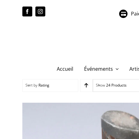
Passer
au
Pai
contenu
Accueil
Événements
Arti
Sort by
Rating
Show
24 Products