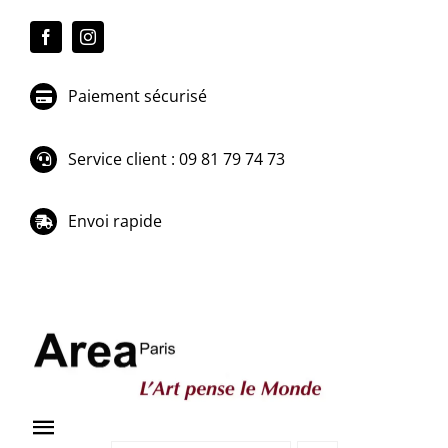
Passer
au
contenu
Paiement sécurisé
Service client : 09 81 79 74 73
Envoi rapide
Toggle