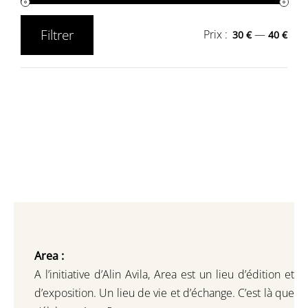
Filtrer
Prix :
—
30 €
40 €
Prix
Prix
min
max
Area :
A l’initiative d’Alin Avila,
Area est un lieu d’édition et
d’exposition.
Un lieu de vie et d
’
échange.
C’est là que