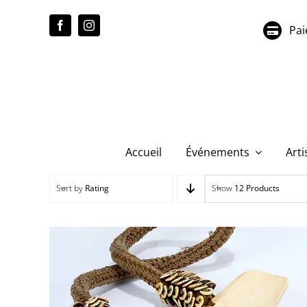
Passer
au
Pai
contenu
Accueil
Événements
Arti
Sort by
Rating
Show
12 Products