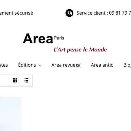
ement sécurisé
Service client : 09 81 79 
stes
Éditions
Area revue)s(
Area antic
Blo