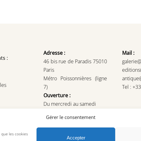
Adresse :
Mail :
ts :
46 bis rue de Paradis 75010
galerie
Paris
edition
Métro Poissonnières (ligne
antique
les
7)
Tel : +3
Ouverture :
Du mercredi au samedi
14H – 19H
Gérer le consentement
ou sur rendez-vous
s que les cookies
Accepter