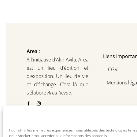
Area :
Liens importan
A l’initiative d’Alin Avila,
Area
est un lieu d’édition et
–
CGV
d’exposition.
Un lieu de vie
–
Mentions léga
et d
’
échange.
C’est là que
s’élabore
Area Revue.
Pour offrir les meilleures expériences, nous utilisons des technologies telle
pour stocker et/ou accéder aux informations des appareils.