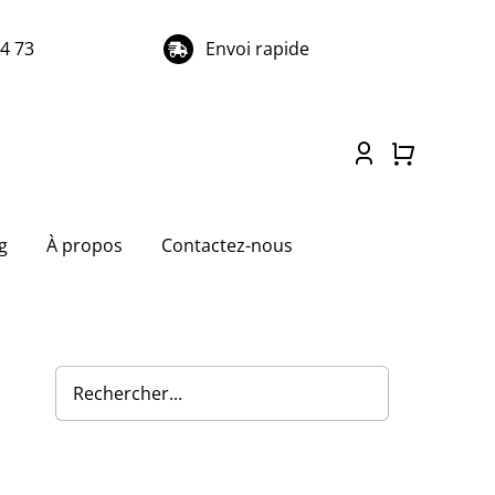
74 73
Envoi rapide
g
À propos
Contactez-nous