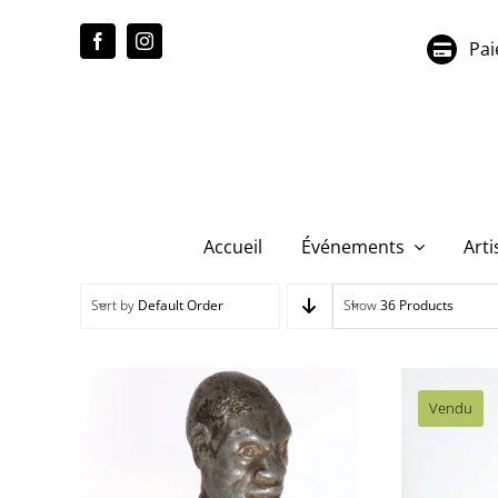
Passer
au
Pai
contenu
Accueil
Événements
Arti
Sort by
Default Order
Show
36 Products
Vendu
AS048