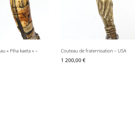
ta » – Ceylan
fraternisation – USA
u « Piha kaeta » –
Couteau de fraternisation – USA
1 200,00
€