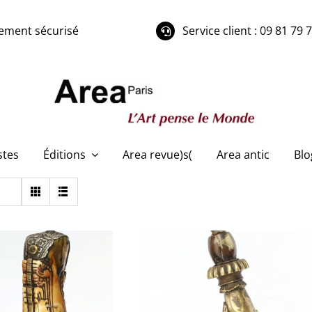
ement sécurisé
Service client : 09 81 79 
stes
Éditions
Area revue)s(
Area antic
Blo
 Couteau « Piha
Couteau de