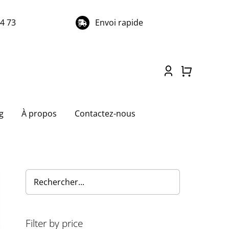
74 73
Envoi rapide
g
À propos
Contactez-nous
Filter by price