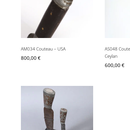
AM034 Couteau – USA
kae
AM034 Couteau – USA
AS048 Coutea
Ceylan
800,00
€
600,00
€
AM035 Deux couteaux –
Sibérie ou Alaska