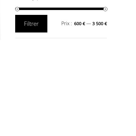
Filtrer
Prix :
—
600 €
3 500 €
Prix
Prix
min
max