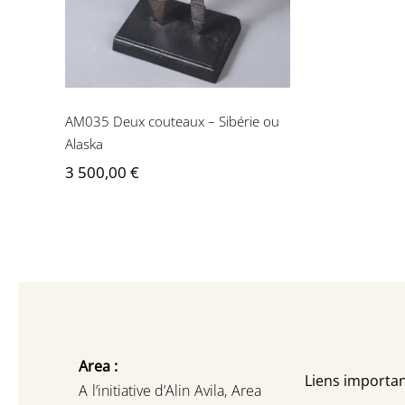
AM035 Deux couteaux – Sibérie ou
Alaska
3 500,00
€
Area :
Liens importan
A l’initiative d’Alin Avila,
Area