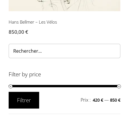
Hans Bellmer – Les Vélos
850,00
€
Filter by price
Filtrer
Prix :
—
420 €
850 €
Prix
Prix
min
max