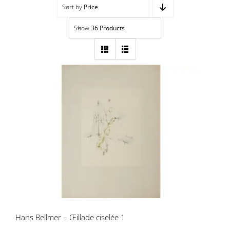
Sort by
Price
Navigation
Accueil
Show
36 Products
Événements
Artistes
Éditions
Hans Bellmer – Œillade ciselée 1
Area revue)s(
Area antic
Blog
Hans Bellmer – Œillade ciselée 1
À propos