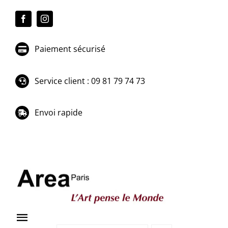
Passer
au
contenu
Paiement sécurisé
Service client : 09 81 79 74 73
Envoi rapide
Toggle