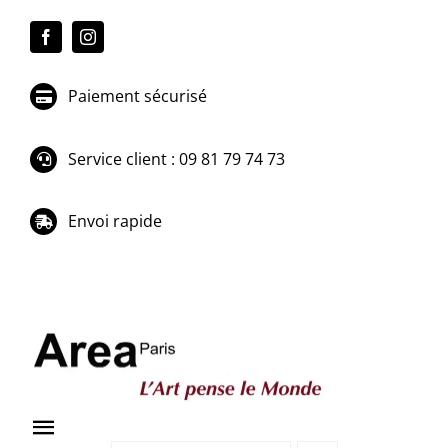
Passer
au
contenu
Paiement sécurisé
Service client : 09 81 79 74 73
Envoi rapide
Toggle