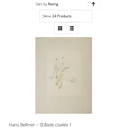
Sort by
Rating
Navigation
Accueil
Show
24 Products
Événements
Artistes
Éditions
Hans Bellmer – Œillade ciselée 1
Area revue)s(
Area antic
Blog
Hans Bellmer – Œillade ciselée 1
À propos