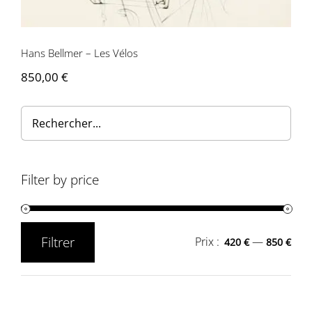
Hans Bellmer – Les Vélos
850,00
€
Filter by price
Filtrer
Prix :
—
420 €
850 €
Prix
Prix
min
max