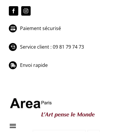
Passer
au
contenu
Paiement sécurisé
Service client : 09 81 79 74 73
Envoi rapide
Toggle