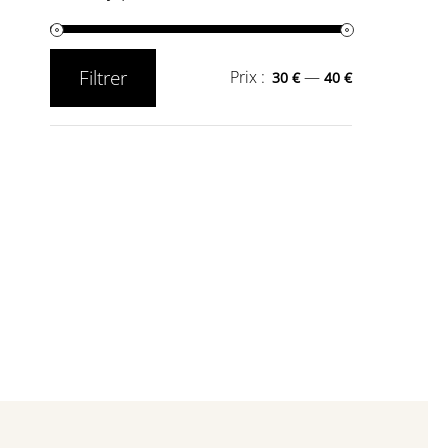
Filtrer
Prix :
—
30 €
40 €
Prix
Prix
min
max