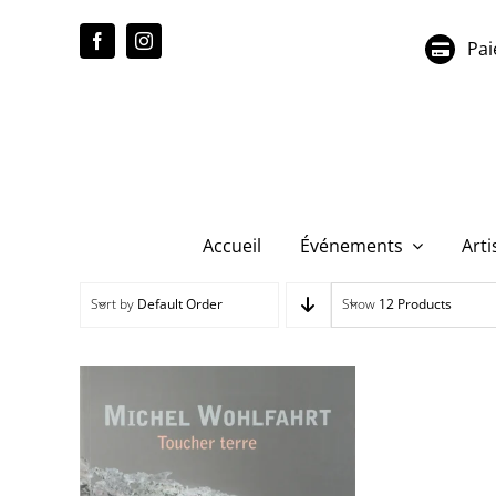
Passer
au
Pai
contenu
Accueil
Événements
Arti
Sort by
Default Order
Show
12 Products