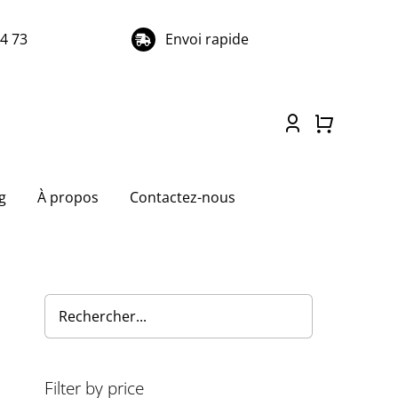
74 73
Envoi rapide
g
À propos
Contactez-nous
Filter by price