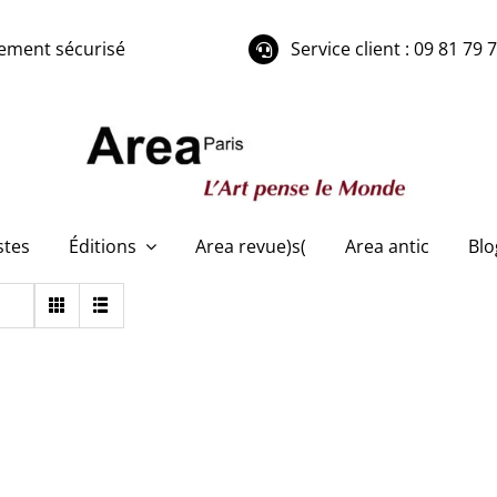
ement sécurisé
Service client : 09 81 79 
stes
Éditions
Area revue)s(
Area antic
Blo