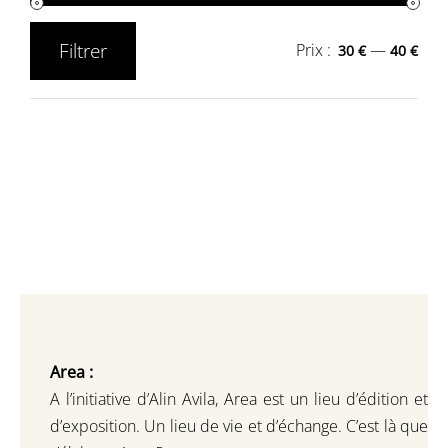
Filtrer
Prix :
—
30 €
40 €
Prix
Prix
min
max
Area :
A l’initiative d’Alin Avila,
Area est un lieu d’édition et
d’exposition.
Un lieu de vie et d
’
échange.
C’est là que