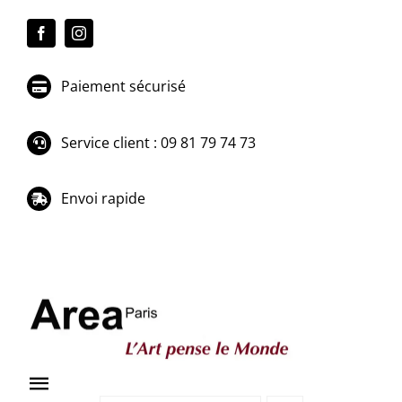
Passer
au
contenu
Paiement sécurisé
Service client : 09 81 79 74 73
Envoi rapide
Toggle