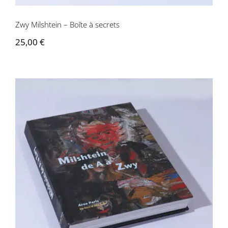
Zwy Milshtein – Boîte à secrets
25,00
€
Zwy Milshtein – De A à Zwy