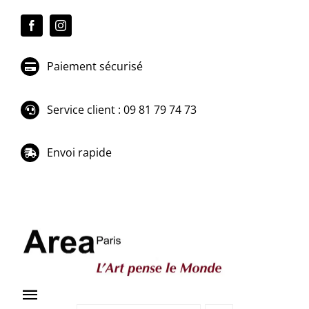
Passer
au
contenu
Paiement sécurisé
Service client : 09 81 79 74 73
Envoi rapide
Toggle