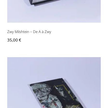
Zwy Milshtein – De A à Zwy
35,00
€
Zwy Milshtein – L’oracle des matières