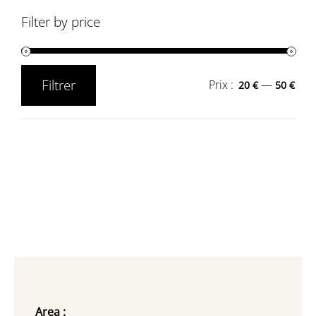
Filter by price
Filtrer
Prix :
—
20 €
50 €
Prix
Prix
min
max
Area :