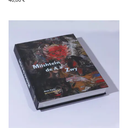
Zwy Milshtein – De A à Zwy