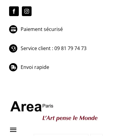
Passer
au
contenu
Paiement sécurisé
Service client : 09 81 79 74 73
Envoi rapide
Toggle