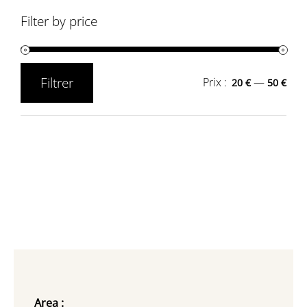
Filter by price
Filtrer
Prix :
—
20 €
50 €
Prix
Prix
min
max
Area :