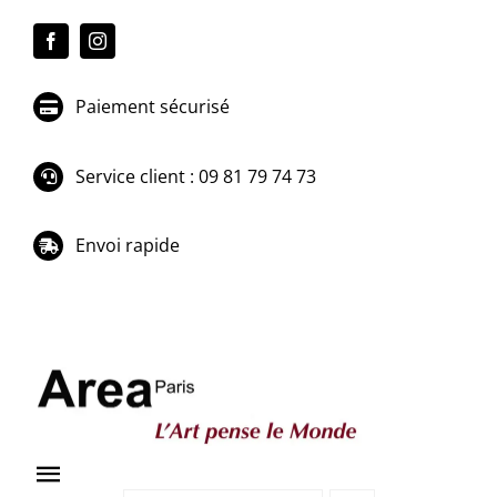
Passer
au
contenu
Paiement sécurisé
Service client : 09 81 79 74 73
Envoi rapide
Toggle