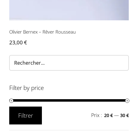
Contactez-nous
Olivier Bernex – Rêver Rousseau
23,00
€
Filter by price
Filtrer
Prix :
—
20 €
30 €
Prix
Prix
min
max