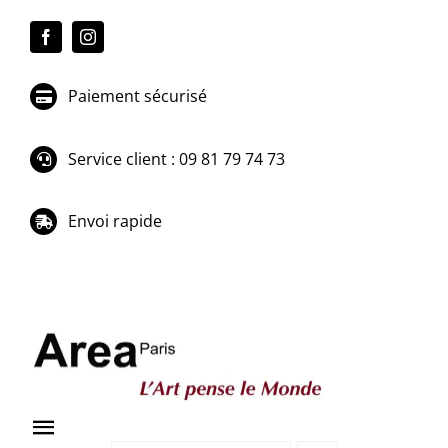
Passer
au
contenu
Paiement sécurisé
Service client : 09 81 79 74 73
Envoi rapide
Toggle