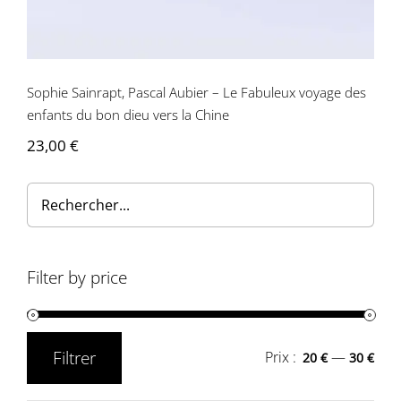
Contactez-nous
Sophie Sainrapt, Pascal Aubier – Le Fabuleux voyage des
enfants du bon dieu vers la Chine
23,00
€
Filter by price
Filtrer
Prix :
—
20 €
30 €
Prix
Prix
min
max