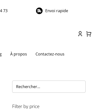
74 73
Envoi rapide
g
À propos
Contactez-nous
Filter by price