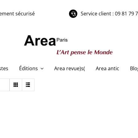
ement sécurisé
Service client : 09 81 79 
stes
Éditions
Area revue)s(
Area antic
Blo