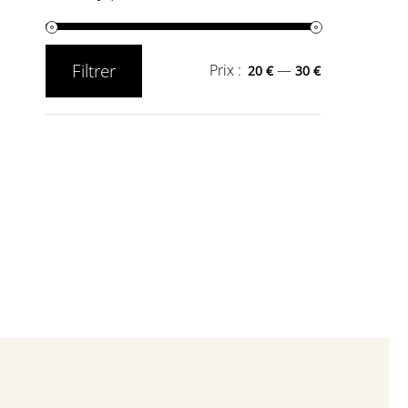
Filtrer
Prix :
—
20 €
30 €
Prix
Prix
min
max