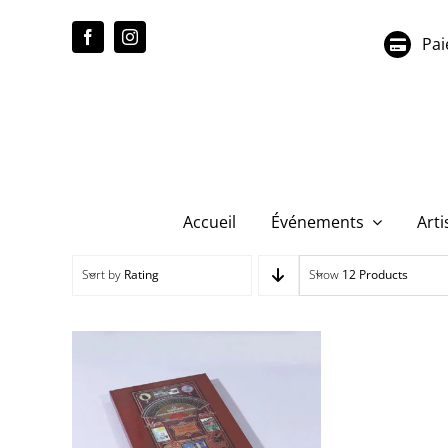
Passer
au
Pai
contenu
Accueil
Événements
Arti
Sort by
Rating
Show
12 Products
Sophie Sainrapt, Pascal
Aubier – Le Fabuleux