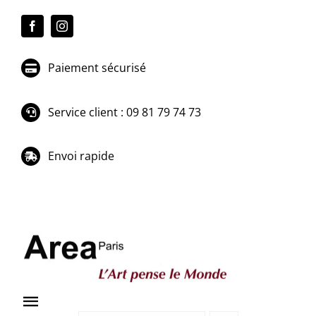
Passer
au
contenu
Paiement sécurisé
Service client : 09 81 79 74 73
Envoi rapide
Toggle