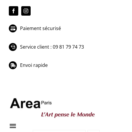
Passer
au
contenu
Paiement sécurisé
Service client : 09 81 79 74 73
Envoi rapide
Toggle