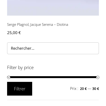
Contactez-nous
Serge Plagnol, Jacque Serena – Diotina
25,00
€
Filter by price
Filtrer
Prix :
—
20 €
30 €
Prix
Prix
min
max