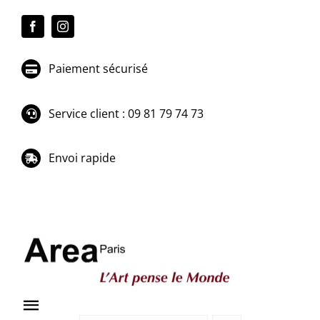
Passer
au
contenu
Paiement sécurisé
Service client : 09 81 79 74 73
Envoi rapide
Toggle