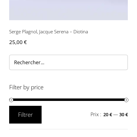
Contactez-nous
Serge Plagnol, Jacque Serena – Diotina
25,00
€
Filter by price
Filtrer
Prix :
—
20 €
30 €
Prix
Prix
min
max