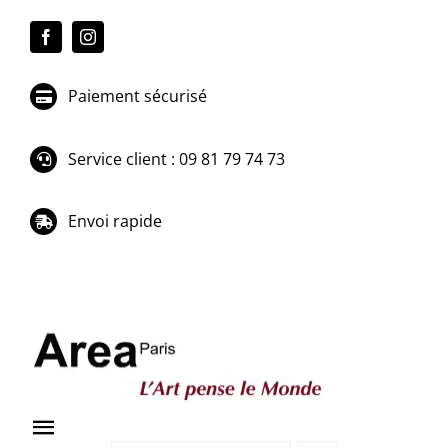
Passer
au
contenu
Paiement sécurisé
Service client : 09 81 79 74 73
Envoi rapide
Toggle