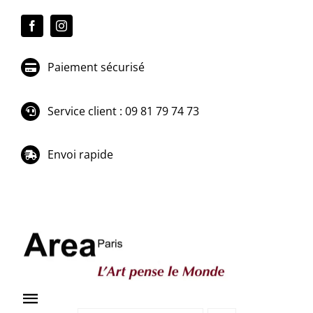
Passer
au
contenu
Paiement sécurisé
Service client : 09 81 79 74 73
Envoi rapide
Toggle