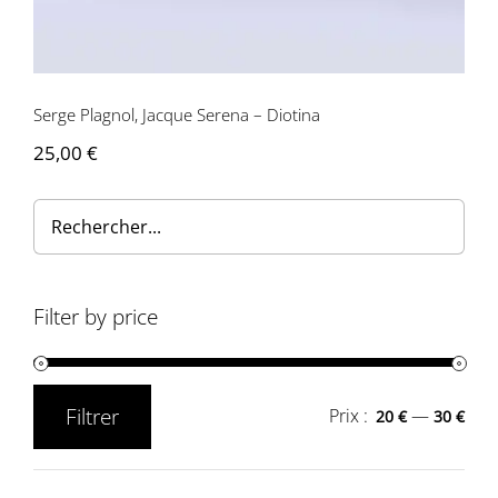
Contactez-nous
Serge Plagnol, Jacque Serena – Diotina
25,00
€
Filter by price
Filtrer
Prix :
—
20 €
30 €
Prix
Prix
min
max