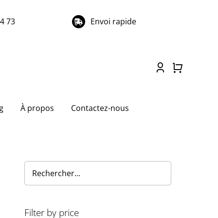
74 73
Envoi rapide
g
À propos
Contactez-nous
Filter by price