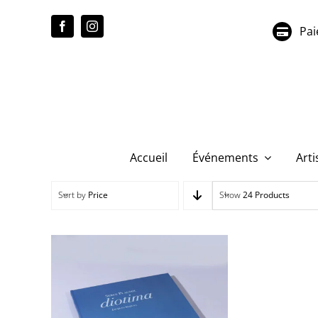
Passer
au
Pai
contenu
Accueil
Événements
Arti
Sort by
Price
Show
24 Products
Serge Plagnol, Jacque