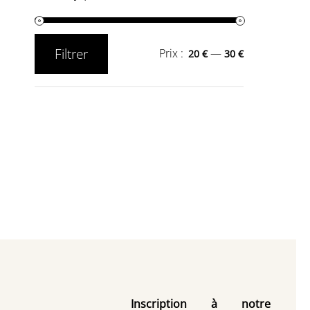
Filtrer
Prix :
—
20 €
30 €
Prix
Prix
min
max
Inscription à notre