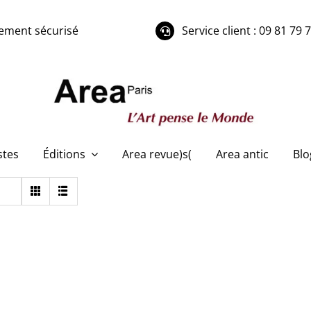
ement sécurisé
Service client : 09 81 79 
stes
Éditions
Area revue)s(
Area antic
Blo