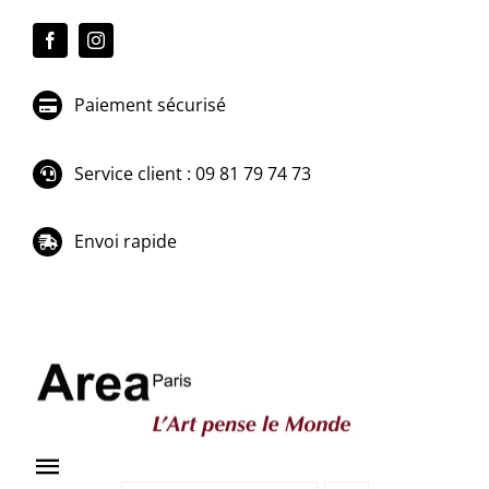
Passer
au
contenu
Paiement sécurisé
Service client : 09 81 79 74 73
Envoi rapide
Toggle