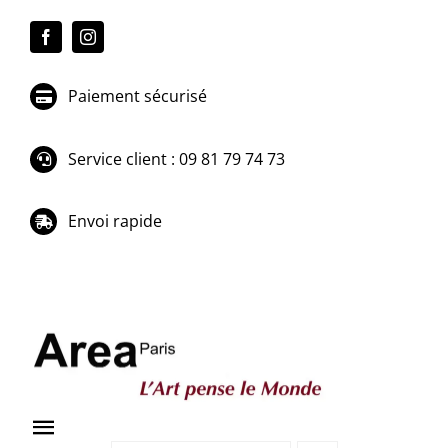
Passer
au
contenu
Paiement sécurisé
Service client : 09 81 79 74 73
Envoi rapide
Toggle