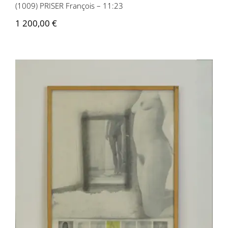
(1009) PRISER François – 11:23
1 200,00
€
(1010) DELAY Alexandre – L’autoportrait
ou l’inversion du sujet