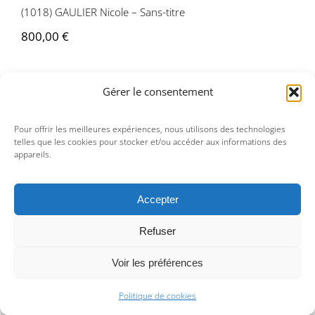
(1018) GAULIER Nicole – Sans-titre
800,00
€
Gérer le consentement
Pour offrir les meilleures expériences, nous utilisons des technologies
telles que les cookies pour stocker et/ou accéder aux informations des
appareils.
Accepter
Refuser
Voir les préférences
(1019) BELLMER Hans – Femme à la
Politique de cookies
porte d’une maison