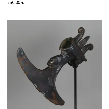
650,00
€
Contactez-nous
AS124 Hache à douille – Iran