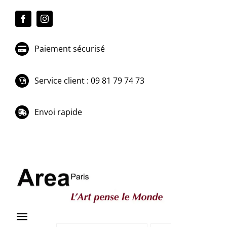
Passer
au
contenu
Paiement sécurisé
Service client : 09 81 79 74 73
Envoi rapide
Toggle