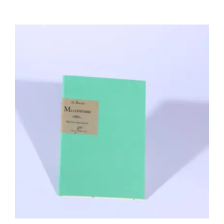
Ali Bouzidi, Mathias Gaillaguet – Ma
commune otée…