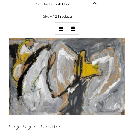
Sort by
Default Order
Navigation
Accueil
Show
12 Products
Événements
Artistes
Éditions
Serge Plagnol – Sans titre
Area revue)s(
Area antic
Blog
Serge Plagnol – Sans titre
À propos