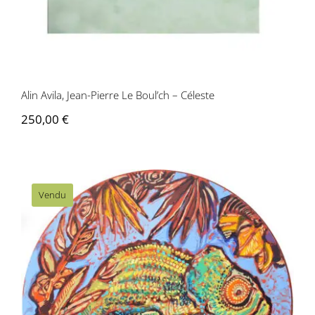
Alin Avila, Jean-Pierre Le Boul’ch – Céleste
250,00
€
Vendu
(Ronel TT02) Dans le vert du caméléon