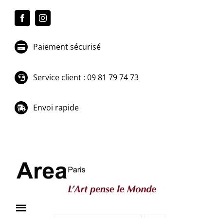
Passer
au
contenu
Paiement sécurisé
Service client : 09 81 79 74 73
Envoi rapide
Toggle