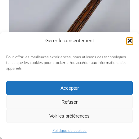
AM044 Pipe en stéatite – Indiens des
grands lacs
Gérer le consentement
Pour offrir les meilleures expériences, nous utilisons des technologies
telles que les cookies pour stocker et/ou accéder aux informations des
appareils.
Accepter
AM044 Pipe en stéatite – Indiens des grands lacs
Refuser
2 400,00
€
Voir les préférences
Politique de cookies
1
2
Suivant