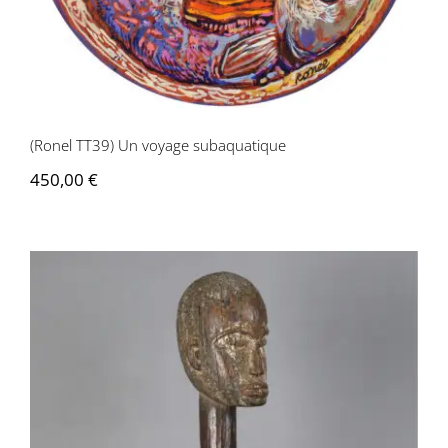
(Ronel TT39) Un voyage subaquatique
450,00
€
AF069 Tête-piquet Lobi – Burkina Faso