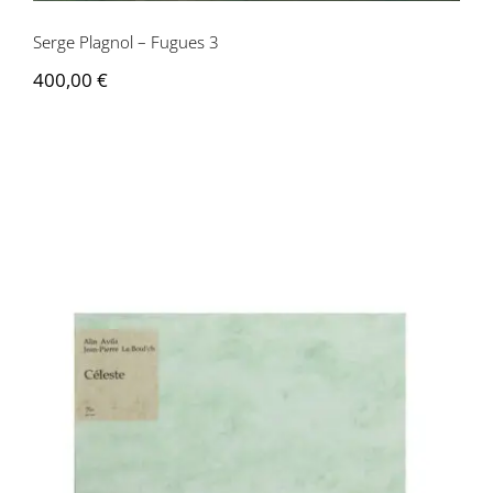
Serge Plagnol – Fugues 3
400,00
€
Alin Avila, Jean-Pierre Le Boul’ch –
Céleste