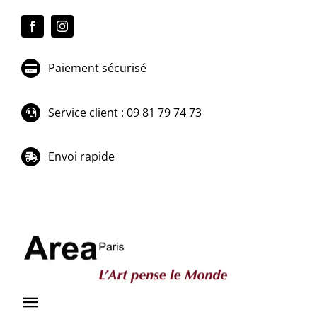
Passer
au
contenu
Paiement sécurisé
Service client : 09 81 79 74 73
Envoi rapide
Toggle