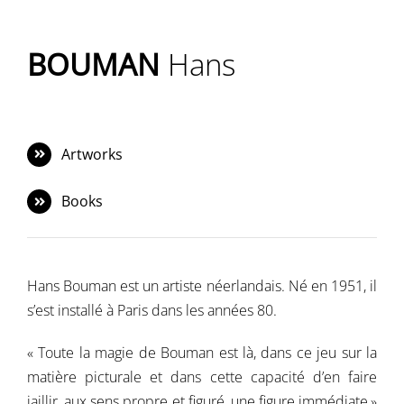
Navigation
Accueil
BOUMAN
Hans
Événements
Artistes
Artworks
Éditions
Books
Area revue)s(
Hans Bouman est un artiste néerlandais. Né en 1951, il
Area antic
s’est installé à Paris dans les années 80.
Blog
« Toute la magie de Bouman est là, dans ce jeu sur la
matière picturale et dans cette capacité d’en faire
À propos
jaillir, aux sens propre et figuré, une figure immédiate,»