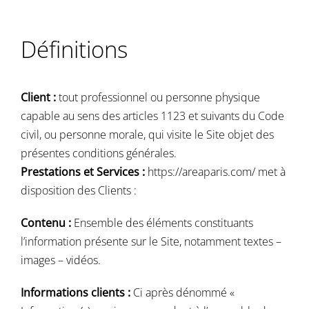
Navigation
Accueil
Définitions
Événements
Client :
tout professionnel ou personne physique
Artistes
capable au sens des articles 1123 et suivants du Code
civil, ou personne morale, qui visite le Site objet des
Éditions
présentes conditions générales.
Prestations et Services :
https://areaparis.com/
met à
Area revue)s(
disposition des Clients :
Area antic
Contenu :
Ensemble des éléments constituants
l’information présente sur le Site, notamment textes –
Blog
images – vidéos.
Informations clients :
Ci après dénommé «
À propos