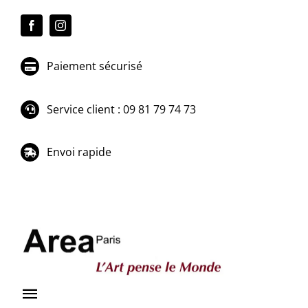
Passer
au
contenu
Paiement sécurisé
Service client : 09 81 79 74 73
Envoi rapide
Toggle