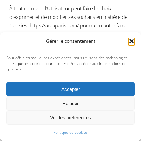
À tout moment, l’Utilisateur peut faire le choix
d’exprimer et de modifier ses souhaits en matière de
Cookies.
https://areaparis.com/
pourra en outre faire
appel aux services de prestataires externes pour
Gérer le consentement
l’aider à recueillir et traiter les informations décrites
dans cette section.
Pour offrir les meilleures expériences, nous utilisons des technologies
telles que les cookies pour stocker et/ou accéder aux informations des
Enfin, en cliquant sur les icônes dédiées aux réseaux
appareils.
sociaux Twitter, Facebook, Linkedin et Google Plus
figurant sur le Site de
https://areaparis.com/
ou dans
Accepter
son application mobile et si l’Utilisateur a accepté le
dépôt de cookies en poursuivant sa navigation sur le
Refuser
Site Internet ou l’application mobile de
https://areaparis.com/
, Twitter, Facebook, Linkedin et
Voir les préférences
Google Plus peuvent également déposer des cookies
Politique de cookies
sur vos terminaux (ordinateur, tablette, téléphone