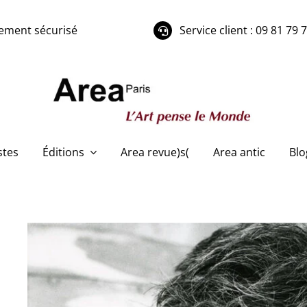
ement sécurisé
Service client : 09 81 79 
stes
Éditions
Area revue)s(
Area antic
Blo