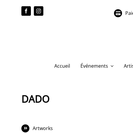
Passer
au
Pai
contenu
Accueil
Événements
Arti
DADO
Artworks