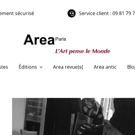
ement sécurisé
Service client : 09 81 79 
stes
Éditions
Area revue)s(
Area antic
Blo