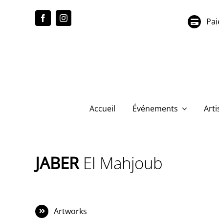
Passer
au
Pai
contenu
Accueil
Événements
Arti
JABER
El Mahjoub
Artworks